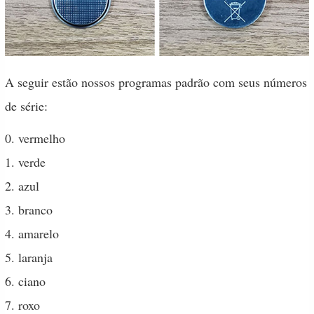
A seguir estão nossos programas padrão com seus números
de série:
0. vermelho
1. verde
2. azul
3. branco
4. amarelo
5. laranja
6. ciano
7. roxo