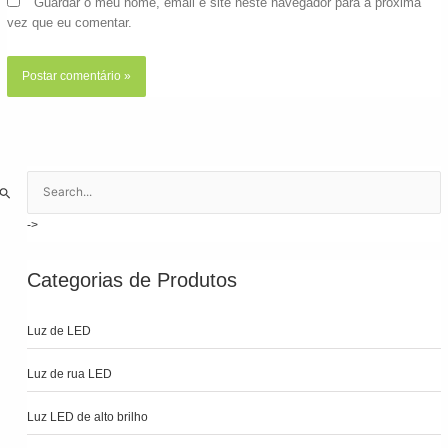
Guardar o meu nome, email e site neste navegador para a próxima
vez que eu comentar.
S
e
a
r
c
Categorias de Produtos
h
f
Luz de LED
o
r
Luz de rua LED
:
Luz LED de alto brilho