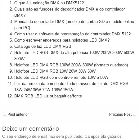
O que é iluminação DMX ou DMX512?
Quais são as funções do decodificador DMX e do controlador
DMX?
Manual do controlador DMX (modelo de cartão SD e modelo online
para PC)
Como usar o software de programação do controlador DMX 512?
Como escrever endereços para holofotes LED DMX?
Catálogo de luz LED DMX RGB
Holofote LED RGB DMX de alta potência 100W 200W 300W 500W
800W
Holofote LED DMX RGB 100W 200W 300W (formato quadrado)
Holofote LED DMX RGB 10W 20W 30W 50W
Holofote LED RGB com controle remoto 10W a 50W
Luz da arruela da parede do diodo emissor de luz de DMX RGB
18W 24W 36W 72W 108W 150W
DMX RGB LED luz subaquática/fonte
Post
←
Post anterior
Próximo Post
→
navigation
Deixe um comentário
O seu endereço de email não será publicado.
Campos obrigatórios