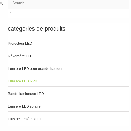
e
c
h
e
catégories de produits
r
c
Projecteur LED
h
e
Réverbère LED
r
Lumière LED pour grande hauteur
:
Lumière LED RVB
Bande lumineuse LED
Lumière LED solaire
Plus de lumières LED