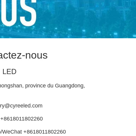
actez-nous
 LED
Zhongshan, province du Guangdong,
rry@cyreeled.com
: +8618011802260
/WeChat +8618011802260