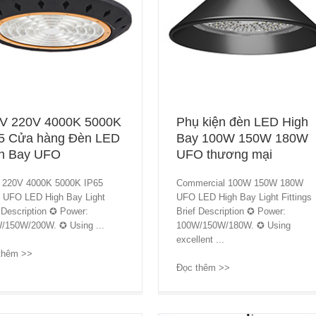
V 220V 4000K 5000K
Phụ kiện đèn LED High
5 Cửa hàng Đèn LED
Bay 100W 150W 180W
h Bay UFO
UFO thương mại
 220V 4000K 5000K IP65
Commercial 100W 150W 180W
 UFO LED High Bay Light
UFO LED High Bay Light Fittings
 Description ✪ Power:
Brief Description ✪ Power:
/150W/200W. ✪ Using ...
100W/150W/180W. ✪ Using
excellent ...
thêm >>
→
Đọc thêm >>
→