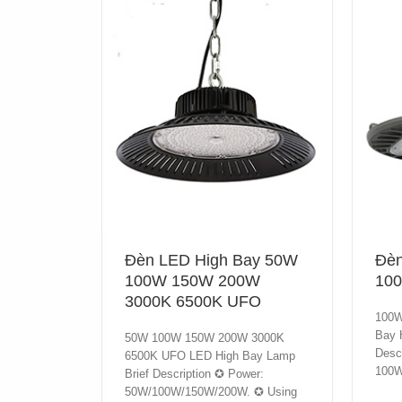
Đèn LED High Bay 50W
Đèn
100W 150W 200W
10
3000K 6500K UFO
100W
Bay H
50W 100W 150W 200W 3000K
Desc
6500K UFO LED High Bay Lamp
100W
Brief Description ✪ Power:
50W/100W/150W/200W. ✪ Using