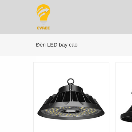
Chuyển
đến
nội
dung
Đèn LED bay cao