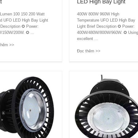
t
LED High Bay Light
 Lumen 100 150 200 Watt
400W 800W 960W High
d UFO LED High Bay Light
Temperature UFO LED High Bay
 Description ✪ Power:
Light Brief Description ✪ Power:
/150W/200W. ✪ ...
400W/480W/800W/960W. ✪ Usin
excellent ...
thêm >>
→
Đọc thêm >>
→