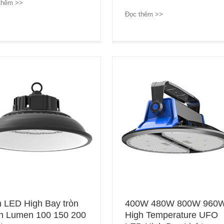
thêm >>
→
Đọc thêm >>
→
 LED High Bay tròn
400W 480W 800W 960
h Lumen 100 150 200
High Temperature UFO