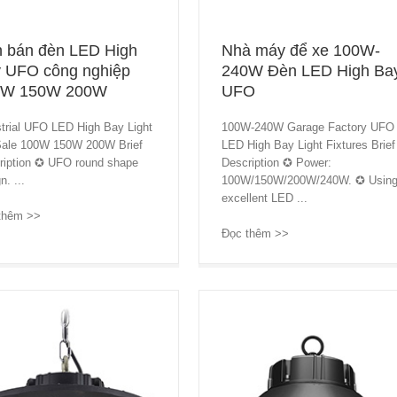
 bán đèn LED High
Nhà máy để xe 100W-
 UFO công nghiệp
240W Đèn LED High Ba
0W 150W 200W
UFO
strial UFO LED High Bay Light
100W-240W Garage Factory UFO
Sale 100W 150W 200W Brief
LED High Bay Light Fixtures Brief
ription ✪ UFO round shape
Description ✪ Power:
n. ...
100W/150W/200W/240W. ✪ Usin
excellent LED ...
thêm >>
→
Đọc thêm >>
→