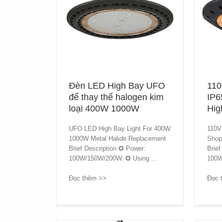
Đèn LED High Bay UFO
110
để thay thế halogen kim
IP6
loại 400W 1000W
Hig
UFO LED High Bay Light For 400W
110V
1000W Metal Halide Replacement
Shop
Brief Description ✪ Power:
Brief
100W/150W/200W. ✪ Using ...
100W
Đọc thêm >>
→
Đọc 