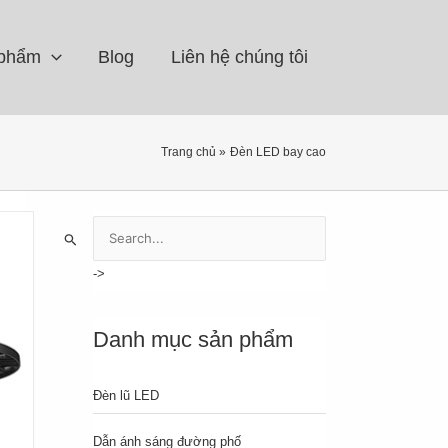
 phẩm
Blog
Liên hệ chúng tôi
Trang chủ
Đèn LED bay cao
S
e
a
r
c
Danh mục sản phẩm
h
f
Đèn lũ LED
o
r
Dẫn ánh sáng đường phố