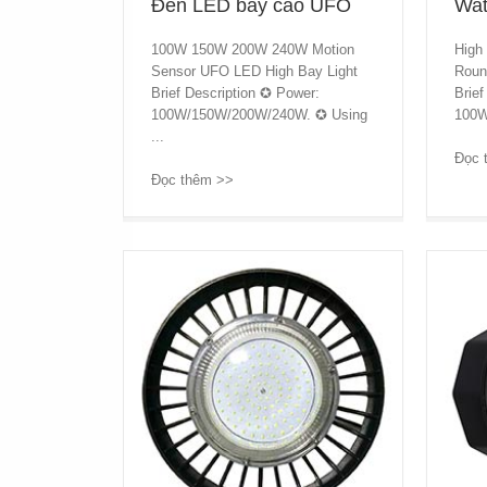
Đèn LED bay cao UFO
Wat
100W 150W 200W 240W Motion
High
Sensor UFO LED High Bay Light
Roun
Brief Description ✪ Power:
Brief
100W/150W/200W/240W. ✪ Using
100W
...
Đọc 
Đọc thêm >>
→