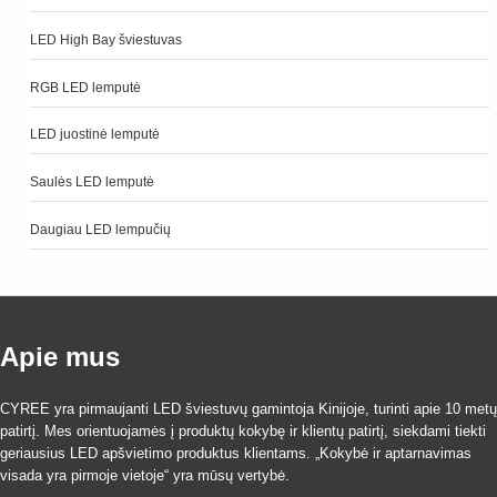
LED High Bay šviestuvas
RGB LED lemputė
LED juostinė lemputė
Saulės LED lemputė
Daugiau LED lempučių
Apie mus
CYREE yra pirmaujanti LED šviestuvų gamintoja Kinijoje, turinti apie 10 metų
patirtį. Mes orientuojamės į produktų kokybę ir klientų patirtį, siekdami tiekti
geriausius LED apšvietimo produktus klientams. „Kokybė ir aptarnavimas
visada yra pirmoje vietoje“ yra mūsų vertybė.