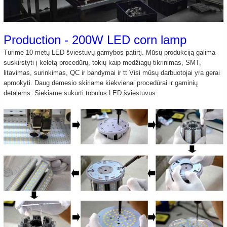
Production - 200W LED corn lamp
Turime 10 metų LED šviestuvų gamybos patirtį. Mūsų produkciją galima
suskirstyti į keletą procedūrų, tokių kaip medžiagų tikrinimas, SMT,
litavimas, surinkimas, QC ir bandymai ir tt Visi mūsų darbuotojai yra gerai
apmokyti. Daug dėmesio skiriame kiekvienai procedūrai ir gaminių
detalėms. Siekiame sukurti tobulus LED šviestuvus.