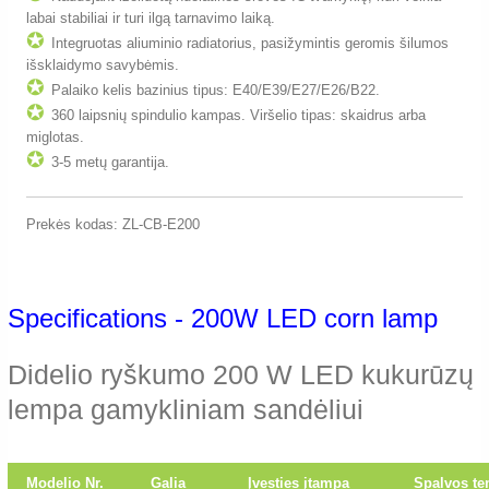
labai stabiliai ir turi ilgą tarnavimo laiką.
✪
Integruotas aliuminio radiatorius, pasižymintis geromis šilumos
išsklaidymo savybėmis.
✪
Palaiko kelis bazinius tipus: E40/E39/E27/E26/B22.
✪
360 laipsnių spindulio kampas. Viršelio tipas: skaidrus arba
miglotas.
✪
3-5 metų garantija.
Prekės kodas: ZL-CB-E200
Specifications - 200W LED corn lamp
Didelio ryškumo 200 W LED kukurūzų
lempa gamykliniam sandėliui
Modelio Nr.
Galia
Įvesties įtampa
Spalvos te