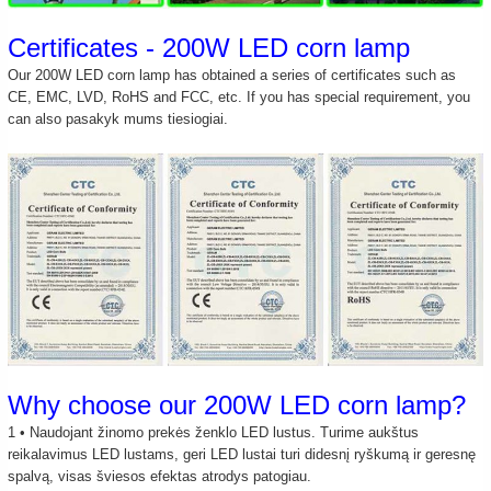
Certificates - 200W LED corn lamp
Our 200W LED corn lamp has obtained a series of certificates such as
CE, EMC, LVD, RoHS and FCC, etc. If you has special requirement, you
can also
pasakyk mums
tiesiogiai.
Why choose our 200W LED corn lamp?
1 • Naudojant žinomo prekės ženklo LED lustus. Turime aukštus
reikalavimus LED lustams, geri LED lustai turi didesnį ryškumą ir geresnę
spalvą, visas šviesos efektas atrodys patogiau.