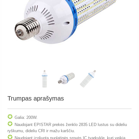
Trumpas aprašymas
✪
Galia: 200W.
✪
Naudojant EPISTAR prekės ženklo 2835 LED lustus su dideliu
ryškumu, dideliu CRI ir mažu karščiu.
✪
Naudojant izoliuotą nuolatinės srovės IC tvarkyklę, kuri veikia