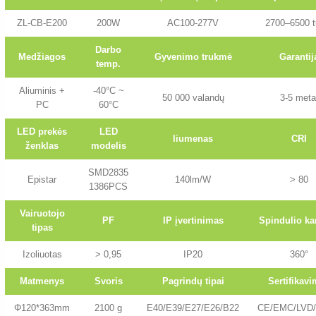
ZL-CB-E200
200W
AC100-277V
2700–6500 t
Darbo
Medžiagos
Gyvenimo trukmė
Garantij
temp.
Aliuminis +
-40°C ~
50 000 valandų
3-5 meta
PC
60°C
LED prekės
LED
liumenas
CRI
ženklas
modelis
SMD2835
Epistar
140lm/W
> 80
1386PCS
Vairuotojo
PF
IP įvertinimas
Spindulio k
tipas
Izoliuotas
> 0,95
IP20
360°
Matmenys
Svoris
Pagrindų tipai
Sertifikav
Φ120*363mm
2100 g
E40/E39/E27/E26/B22
CE/EMC/LVD