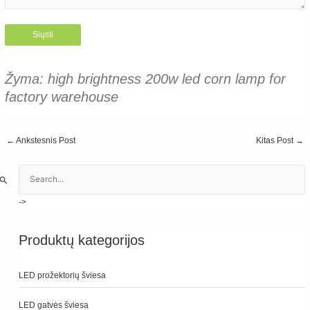
Žyma:
high brightness 200w led corn lamp for
factory warehouse
Post
←
Ankstesnis Post
Kitas Post
→
navigation
I
e
š
k
o
Produktų kategorijos
t
i
LED prožektorių šviesa
:
LED gatvės šviesa