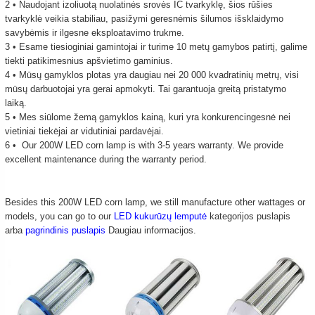
2 • Naudojant izoliuotą nuolatinės srovės IC tvarkyklę, šios rūšies
tvarkyklė veikia stabiliau, pasižymi geresnėmis šilumos išsklaidymo
savybėmis ir ilgesne eksploatavimo trukme.
3 • Esame tiesioginiai gamintojai ir turime 10 metų gamybos patirtį, galime
tiekti patikimesnius apšvietimo gaminius.
4 • Mūsų gamyklos plotas yra daugiau nei 20 000 kvadratinių metrų, visi
mūsų darbuotojai yra gerai apmokyti. Tai garantuoja greitą pristatymo
laiką.
5 • Mes siūlome žemą gamyklos kainą, kuri yra konkurencingesnė nei
vietiniai tiekėjai ar vidutiniai pardavėjai.
6 • Our 200W LED corn lamp is with 3-5 years warranty. We provide
excellent maintenance during the warranty period.
Besides this 200W LED corn lamp, we still manufacture other wattages or
models, you can go to our
LED kukurūzų lemputė
kategorijos puslapis
arba
pagrindinis puslapis
Daugiau informacijos.