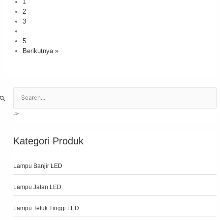
1
2
3
…
5
Berikutnya »
C
a
r
i
u
Kategori Produk
n
t
Lampu Banjir LED
u
k
Lampu Jalan LED
:
Lampu Teluk Tinggi LED