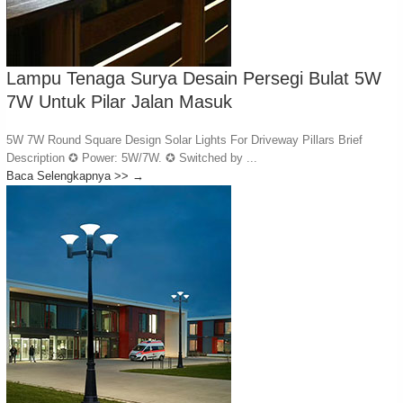
Lampu Tenaga Surya Desain Persegi Bulat 5W
7W Untuk Pilar Jalan Masuk
5W 7W Round Square Design Solar Lights For Driveway Pillars Brief
Description ✪ Power: 5W/7W. ✪ Switched by ...
Baca Selengkapnya >>
→