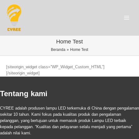
Lanjut
ke
konten
Main
Menu
Home Test
Beranda
Home Test
[siteorigin_widget class=”WP_Widget_Custom_HTML”]
[/siteorigin_widget]
Tentang kami
CYREE adalah produsen lampu LED terkemuka di China dengan pengalaman
sekitar 10 tahun. Kami fokus pada kualitas produk dan pengalaman
pelanggan, yang bertujuan untuk memasok produk Lampu LED terbaik
kepada pelanggan. “Kualitas dan pelayanan selalu menjadi yang pertama”
adalah nilai kami.