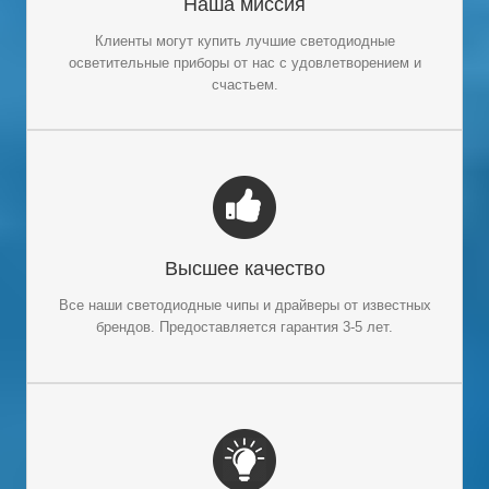
Наша миссия
Мы всегда прислушиваемся к клиентам, предоставляя им
наиболее подходящие предложения и лучшие расценки.
Клиенты могут купить
лучшие светодиодные
Наша конечная цель – принести удовлетворение и счастье
осветительные приборы
от нас с удовлетворением и
нашим клиентам.
счастьем.
ВЫСШЕЕ КАЧЕСТВО
Бренд
светодиодные чипы и
Бренд Филипс
Мы используем
Высшее качество
драйверы для большинства наших
Mean Well
.
Светодиодные светильники с гарантией от 3 до 5 лет.
Все наши светодиодные чипы и драйверы от известных
Фактический срок службы нашего продукта может
брендов. Предоставляется гарантия 3-5 лет.
достигать 6-10 лет.
50+ светодиодных фонарей
,
Производитель светодиодных светильников
Как мощный