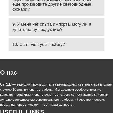
еще производите другие светодиодные
фонари?
9. У меня нет опыта импорта, могу ли я
купить вашу продукцию?
10. Can I visit your factory?
О нас
CYREE — ведущий производитель светодиодных светильников в Китае
с около 10-летним опытом работы. Мы уделяем особое внимание
качеству продукции и опыту клиентов, стремясь поставлять клиентам
лучшие светодиодные осветительные приборы. «Качество и сервис
всегда на первом месте» — вот наша ценность.
USEFUL LINKS