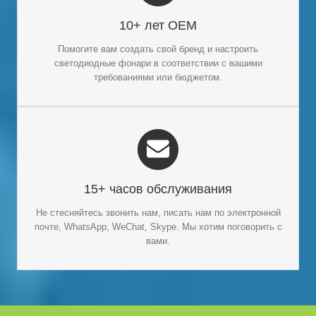
Производитель и поставщик светодиодных
Мы опытный
10+ лет OEM
с отличным OEM/индивидуальным
светильников
обслуживанием. Мы можем помочь вам брендировать ваш
Помогите вам создать свой бренд и настроить
продукт и адаптировать решения в соответствии с вашими
светодиодные фонари в соответствии с вашими
требованиями.
требованиями или бюджетом.
15+ ЧАСОВ ОБСЛУЖИВАНИЯ
15+ часов обслуживания
Клиент – Бог. Мы готовы уделять много времени общению
с клиентами. Если у вас есть вопросы, не стесняйтесь
Не стесняйтесь звонить нам, писать нам по электронной
звонить нам, писать нам по электронной почте, WhatsApp,
почте, WhatsApp, WeChat, Skype. Мы хотим поговорить с
WeChat или Skype.
вами.