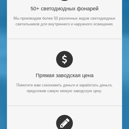
мы охватываем широкий спектр светодиодных фонарей:
50+ светодиодных фонарей
светодиодные прожекторы, светодиодные уличные фонари,
светодиодные кукурузные лампы, светодиодные лампы
Мы производим более 50 различных видов светодиодных
для высоких пролетов, солнечные светодиодные фонари,
светильников для внутреннего и наружного освещения.
светодиодные лампы RGB и т. д.
ПРЯМАЯ ЗАВОДСКАЯ ЦЕНА
Мы предлагаем прямую заводскую цену, которая
Прямая заводская цена
конкурентоспособна, чем у посредников и местных
оптовиков. Вы можете сэкономить больше бюджета и
Помогите вам сэкономить деньги и заработать деньги,
получить больше прибыли от своего светодиодного
предложив самую низкую заводскую цену.
бизнеса.
ТАМОЖЕННЫЙ СЕРВИС