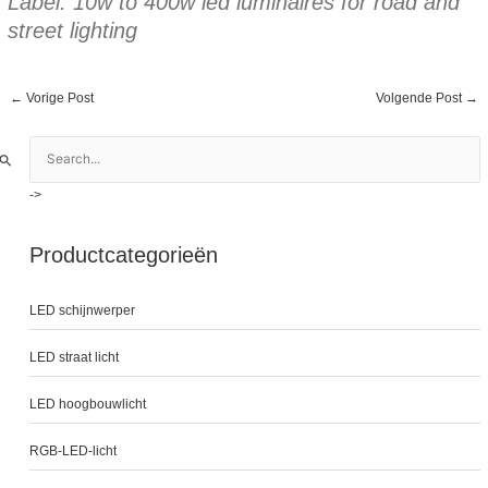
Label:
10w to 400w led luminaires for road and
street lighting
Bericht
←
Vorige Post
Volgende Post
→
navigatie
Z
o
e
k
n
Productcategorieën
a
a
LED schijnwerper
r
:
LED straat licht
LED hoogbouwlicht
RGB-LED-licht