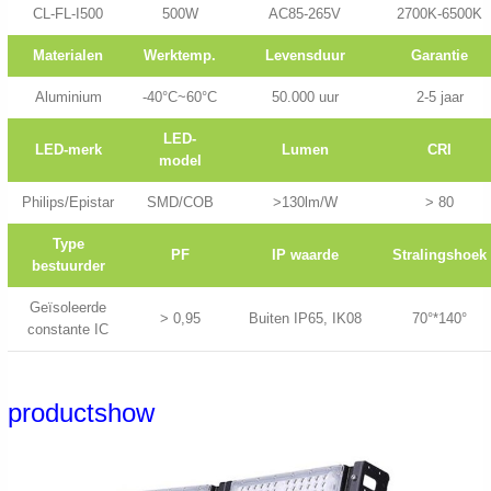
CL-FL-I500
500W
AC85-265V
2700K-6500K
Materialen
Werktemp.
Levensduur
Garantie
Aluminium
-40°C~60°C
50.000 uur
2-5 jaar
LED-
LED-merk
Lumen
CRI
model
Philips/Epistar
SMD/COB
>130lm/W
> 80
Type
PF
IP waarde
Stralingshoek
bestuurder
Geïsoleerde
> 0,95
Buiten IP65, IK08
70°*140°
constante IC
productshow