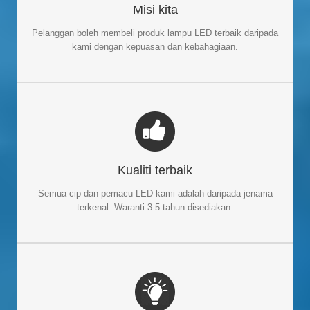
Kami sentiasa mendengar pelanggan, memberikan cadangan
Misi kita
yang paling sesuai dan petikan terbaik kepada mereka. Untuk
membawa kepuasan dan kegembiraan kepada pelanggan kami
Pelanggan boleh membeli
produk lampu LED terbaik
daripada
adalah matlamat terakhir kami.
kami dengan kepuasan dan kebahagiaan.
KUALITI TERBAIK
Jenama Mean Well
Cip LED dan
Jenama Philips
Kami guna
Kualiti terbaik
Lampu LED dengan jaminan 3
pemandu untuk kebanyakan kita
. Jangka hayat sebenar produk kami boleh
hingga 5 tahun
Semua cip dan pemacu LED kami adalah daripada jenama
mencapai 6 hingga 10 tahun.
terkenal. Waranti 3-5 tahun disediakan.
50+ LAMPU LED