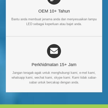
PERKHIDMATAN KASTAM
Pengilang dan pembekal
Kami seorang yang berpengalaman
OEM 10+ Tahun
dengan perkhidmatan OEM / tersuai yang sangat
lampu LED
baik. Kami boleh membantu anda menjenamakan produk anda
Bantu anda membuat jenama anda dan menyesuaikan lampu
dan menyesuaikan penyelesaian sebagai keperluan anda.
LED sebagai keperluan atau bajet anda.
SERVIS 15+ JAM
Pelanggan adalah Tuhan. Kami sanggup meluangkan banyak
Perkhidmatan 15+ Jam
masa untuk berkomunikasi dengan pelanggan. Setiap kali anda
mempunyai soalan, jangan teragak-agak untuk menghubungi
Jangan teragak-agak untuk menghubungi kami, e-mel kami,
kami, e-mel kami, whatsapp kami, wechat kami atau skype
whatsapp kami, wechat kami, skype kami. Kami tidak sabar-
kami.
sabar untuk bercakap dengan anda.