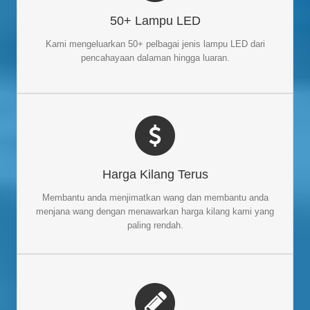
, kami
Pengilang lampu LED
Sebagai seorang yang berkuasa
50+ Lampu LED
meliputi pelbagai jenis lampu LED: Lampu banjir LED, lampu
jalan yang diketuai, mentol jagung yang diketuai, lampu teluk
Kami mengeluarkan 50+ pelbagai jenis lampu LED dari
tinggi yang diketuai, lampu yang diketuai solar, lampu yang
pencahayaan dalaman hingga luaran.
diketuai rgb, dsb.
HARGA TERUS KILANG
Harga Kilang Terus
Kami menawarkan harga kilang terus yang kompetitif daripada
penjual pertengahan dan pemborong tempatan anda. Anda
Membantu anda menjimatkan wang dan membantu anda
boleh menjimatkan lebih banyak bajet dan membuat lebih
menjana wang dengan menawarkan harga kilang kami yang
banyak keuntungan pada perniagaan LED anda.
paling rendah.