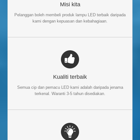
Kami sentiasa mendengar pelanggan, memberikan cadangan
Misi kita
yang paling sesuai dan petikan terbaik kepada mereka. Untuk
membawa kepuasan dan kegembiraan kepada pelanggan kami
Pelanggan boleh membeli
produk lampu LED terbaik
daripada
adalah matlamat terakhir kami.
kami dengan kepuasan dan kebahagiaan.
KUALITI TERBAIK
Jenama Mean Well
Cip LED dan
Jenama Philips
Kami guna
Kualiti terbaik
Lampu LED dengan jaminan 3
pemandu untuk kebanyakan kita
. Jangka hayat sebenar produk kami boleh
hingga 5 tahun
Semua cip dan pemacu LED kami adalah daripada jenama
mencapai 6 hingga 10 tahun.
terkenal. Waranti 3-5 tahun disediakan.
50+ LAMPU LED