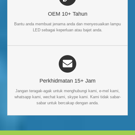
PERKHIDMATAN KASTAM
Pengilang dan pembekal
Kami seorang yang berpengalaman
OEM 10+ Tahun
dengan perkhidmatan OEM / tersuai yang sangat
lampu LED
baik. Kami boleh membantu anda menjenamakan produk anda
Bantu anda membuat jenama anda dan menyesuaikan lampu
dan menyesuaikan penyelesaian sebagai keperluan anda.
LED sebagai keperluan atau bajet anda.
SERVIS 15+ JAM
Pelanggan adalah Tuhan. Kami sanggup meluangkan banyak
Perkhidmatan 15+ Jam
masa untuk berkomunikasi dengan pelanggan. Setiap kali anda
mempunyai soalan, jangan teragak-agak untuk menghubungi
Jangan teragak-agak untuk menghubungi kami, e-mel kami,
kami, e-mel kami, whatsapp kami, wechat kami atau skype
whatsapp kami, wechat kami, skype kami. Kami tidak sabar-
kami.
sabar untuk bercakap dengan anda.