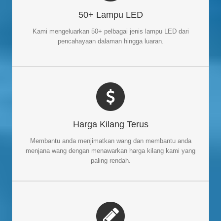
, kami
Pengilang lampu LED
Sebagai seorang yang berkuasa
50+ Lampu LED
meliputi pelbagai jenis lampu LED: Lampu banjir LED, lampu
jalan yang diketuai, mentol jagung yang diketuai, lampu teluk
Kami mengeluarkan 50+ pelbagai jenis lampu LED dari
tinggi yang diketuai, lampu yang diketuai solar, lampu yang
pencahayaan dalaman hingga luaran.
diketuai rgb, dsb.
HARGA TERUS KILANG
Harga Kilang Terus
Kami menawarkan harga kilang terus yang kompetitif daripada
penjual pertengahan dan pemborong tempatan anda. Anda
Membantu anda menjimatkan wang dan membantu anda
boleh menjimatkan lebih banyak bajet dan membuat lebih
menjana wang dengan menawarkan harga kilang kami yang
banyak keuntungan pada perniagaan LED anda.
paling rendah.