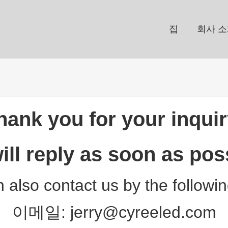
집
회사 
hank you for your inquir
ll reply as soon as pos
 also contact us by the followi
이메일:
jerry@cyreeled.com