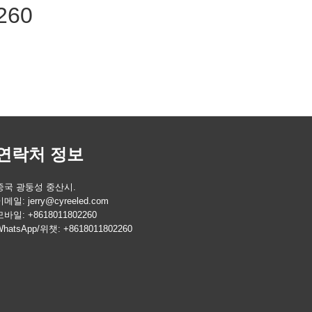
260
연락처 정보
중국 광둥성 중산시.
이메일:
jerry@cyreeled.com
모바일: +8618011802260
hatsApp/위챗: +8618011802260