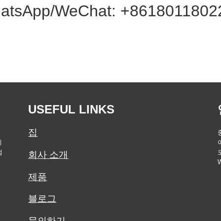
atsApp/WeChat: +8618011802
USEFUL LINKS
집
제
점
회사 소개
W
제품
블로그
문의하기