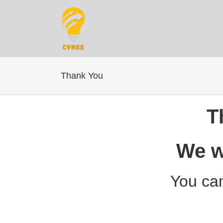
콘
텐
츠
로
건
너
뛰
기
Thank You
T
We wi
You can