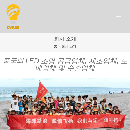
콘
텐
츠
로
Main
건
Menu
너
뛰
회사 소개
기
홈
회사 소개
중국의 LED 조명 공급업체, 제조업체, 도
매업체 및 수출업체